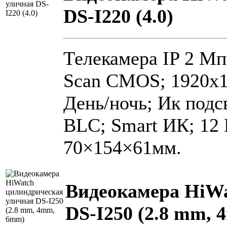
DS-I220 (4.0)
Телекамера IP 2 Мп 
Scan CMOS; 1920x108
День/ночь; Ик под
BLC; Smart ИК; 12 D
70×154×61мм.
Видеокамера HiWa
DS-I250 (2.8 mm,