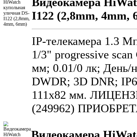
Видеокамера HiWat
I122 (2,8mm, 4mm,
IP-телекамера 1.3 М
1/3" progressive scan
мм; 0.01/0 лк; День/
DWDR; 3D DNR; IP66;
111х82 мм. ЛИЦЕН
(249962) ПРИОБР
Видеокамера HiWat