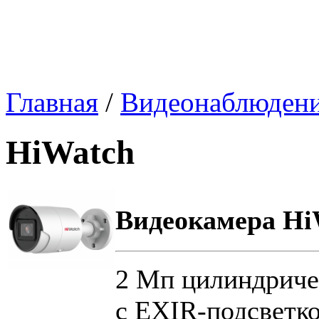
Главная
/
Видеонаблюден
HiWatch
Видеокамера Hi
2 Мп цилиндриче
с EXIR-подсветк