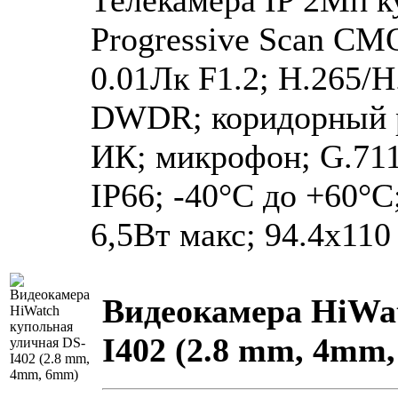
Телекамера IP 2Мп к
Progressive Scan CM
0.01Лк F1.2; H.265/
DWDR; коридорный 
ИК; микрофон; G.71
IP66; -40°C до +60°
6,5Вт макс; 94.4х110
Видеокамера HiWat
I402 (2.8 mm, 4mm