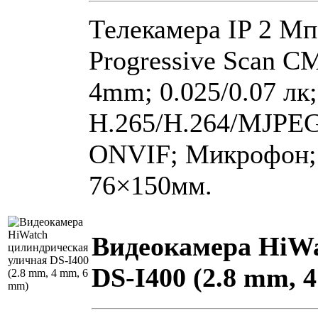
Телекамера IP 2 Мп 
Progressive Scan C
4mm; 0.025/0.07 лк
H.265/H.264/MJPE
ONVIF; Микрофон; 1
76×150мм.
Видеокамера HiWa
DS-I400 (2.8 mm, 