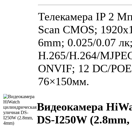
Телекамера IP 2 Мп 
Scan CMOS; 1920х10
6mm; 0.025/0.07 лк
H.265/H.264/MJPE
ONVIF; 12 DC/POE; 
76×150мм.
Видеокамера HiWa
DS-I250W (2.8mm,