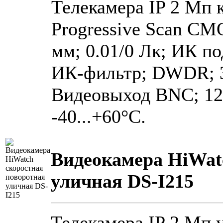
Телекамера IP 2 Мп к
Progressive Scan CMO
мм; 0.01/0 Лк; ИК по
ИК-фильтр; DWDR; 
Видеовыход BNC; 12 
-40...+60°C.
Видеокамера HiWat
уличная DS-I215
Телекамера IP 2 Мп 