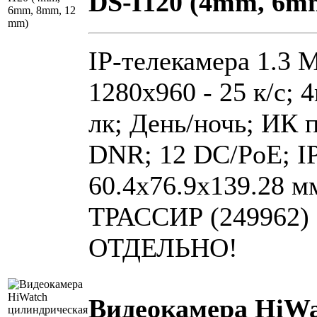
DS-I120 (4mm, 6m
IP-телекамера 1.3 
1280х960 - 25 к/с;
лк; День/ночь; ИК 
DNR; 12 DC/PoE; IP
60.4x76.9x139.28
ТРАССИР (24996
ОТДЕЛЬНО!
Видеокамера HiWa