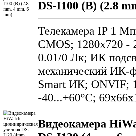
DS-I100 (B) (2.8 
Телекамера IP 1 Мп 
CMOS; 1280х720 - 2
0.01/0 Лк; ИК подс
механический ИК-
Smart ИК; ONVIF; 1
-40...+60°C; 69х66х
Видеокамера HiWa