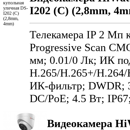
I202 (C) (2,8mm, 4
Телекамера IP 2 Мп к
Progressive Scan CMO
мм; 0.01/0 Лк; ИК по
H.265/H.265+/H.264
ИК-фильтр; DWDR; 3
DC/PoE; 4.5 Вт; IP67
Видеокамера Hi