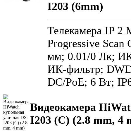
I203 (6mm)
Телекамера IP 2 
Progressive Scan 
мм; 0.01/0 Лк; И
ИК-фильтр; DWD
DC/PoE; 6 Вт; IP6
Видеокамера HiWat
I203 (C) (2.8 mm, 4