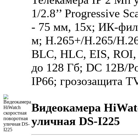
1/2.8’’ Progressive S
- 75 мм, 15x; ИК-фил
м; H.265+/H.265/H.2
BLC, HLC, EIS, ROI,
до 128 Гб; DC 12В/Po
IP66; грозозащита T
Видеокамера HiWat
уличная DS-I225