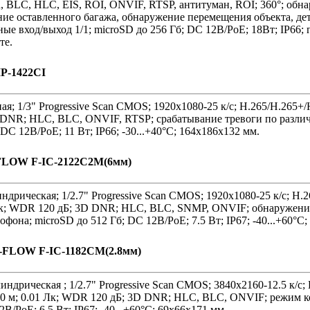
, BLC, HLC, EIS, ROI, ONVIF, RTSP, антитуман, ROI; 360°; обн
ние оставленного багажа, обнаружение перемещения объекта, де
ные вход/выход 1/1; microSD до 256 Гб; DC 12В/PoE; 18Вт; IP66; 
те.
IP-1422CI
я; 1/3" Progressive Scan CMOS; 1920х1080-25 к/с; H.265/H.265+
DNR; HLC, BLC, ONVIF, RTSP; срабатывание тревоги по различн
C 12В/PoE; 11 Вт; IP66; -30...+40°C; 164х186х132 мм.
-FLOW F-IC-2122C2M(6мм)
дрическая; 1/2.7" Progressive Scan CMOS; 1920х1080-25 к/с; H
 Лк; WDR 120 дБ; 3D DNR; HLC, BLC, SNMP, ONVIF; обнаружени
она; microSD до 512 Гб; DC 12В/PoE; 7.5 Вт; IP67; -40...+60°C;
i-FLOW F-IC-1182CM(2.8мм)
ндрическая ; 1/2.7" Progressive Scan CMOS; 3840х2160-12.5 к/с
30 м; 0.01 Лк; WDR 120 дБ; 3D DNR; HLC, BLC, ONVIF; режим к
В/PoE; 6.5 Вт; IP67; -40...+60°C; 69х66х171 мм.