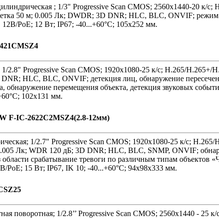
илиндрическая ; 1/3" Progressive Scan CMOS; 2560х1440-20 к/с;
ветка 50 м; 0.005 Лк; DWDR; 3D DNR; HLC, BLC, ONVIF; режим 
12В/PoE; 12 Вт; IP67; -40...+60°C; 105х252 мм.
-1421CMSZ4
1/2.8" Progressive Scan CMOS; 1920х1080-25 к/с; H.265/H.265+/
3D DNR; HLC, BLC, ONVIF; детекция лиц, обнаружение пересече
а, обнаружение перемещения объекта, детекция звуковых событий
.+60°C; 102х131 мм.
OW F-IC-2622C2MSZ4(2.8-12мм)
ческая; 1/2.7" Progressive Scan CMOS; 1920х1080-25 к/с; H.265
; 0.005 Лк; WDR 120 дБ; 3D DNR; HLC, BLC, SNMP, ONVIF; обна
 области срабатывание тревоги по различным типам объектов «Ч
/PoE; 15 Вт; IP67, IK 10; -40...+60°C; 94х98х333 мм.
1CSZ25
ая поворотная; 1/2.8’’ Progressive Scan CMOS; 2560х1440 - 25 