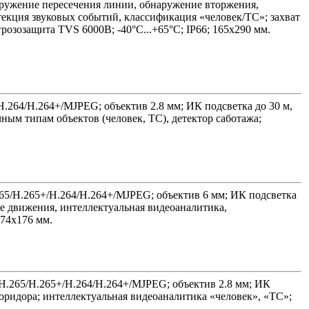
аружение пересечения линии, обнаружение вторжения,
текция звуковых событий, классификация «человек/ТС»; захват
грозозащита TVS 6000B; -40°C...+65°C; IP66; 165х290 мм.
/H.264/H.264+/MJPEG; объектив 2.8 мм; ИК подсветка до 30 м,
ым типам объектов (человек, ТС), детектор саботажа;
.265/H.265+/H.264/H.264+/MJPEG; объектив 6 мм; ИК подсветка
е движения, интеллектуальная видеоаналитика,
 74х176 мм.
; H.265/H.265+/H.264/H.264+/MJPEG; объектив 2.8 мм; ИК
оридора; интеллектуальная видеоаналитика «человек», «ТС»;