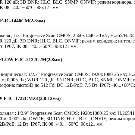
DR 120 дБ; 3D DNR; HLC, BLC, SNMP, ONVIF; режим коридора, 
K 08; -40...+60°C; 98х121 мм.
 F-IC-1446CM(2.8мм)
ная ; 1/3" Progressive Scan CMOS; 2560х1440-20 к/с; H.265/H.2
DR 120 дБ; 3D DNR; HLC, BLC, ONVIF; режим коридора; интелле
; IP67, IK 08; -40...+60°C; 98х121 мм.
i-FLOW F-IC-2122C2M(2.8мм)
ндрическая; 1/2.7" Progressive Scan CMOS; 1920х1080-25 к/с; H
40 м; 0.005 Лк; WDR 120 дБ; 3D DNR; HLC, BLC, SNMP, ONVIF; 
фона; microSD до 512 Гб; DC 12В/PoE; 7.5 Вт; IP67; -40...+60°C
W F-IC-1722CMZ4(2.8-12мм)
льная ; 1/2.9" Progressive Scan CMOS; 1920х1080-25 к/с; H.265
 30 м; 0.005 Лк; DWDR; 3D DNR; HLC, BLC, ONVIF; режим коридо
/PoE; 12 Вт; IP67, IK 08; -40...+60°C; 98х121 мм.