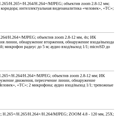
 H.265/H.265+/H.264/H.264+/MJPEG; объектив zoom 2.8-12 мм;
коридора; интеллектуальная видеоаналитика «человек», «ТС»;
H.264/H.264+/MJPEG; объектив zoom 2.8-12 мм, 4х; ИК
ния линии, обнаружение вторжения, обнаружение входа/выхода
; микрофон радиус до 5 м; аудио вход/выход 1/1; microSD до
/H.265+/H.264/H.264+/MJPEG; объектив zoom 2.8-12 мм; ИК
ружение движения, пересечение линии, обнаружение
еловек», «ТС»; 2 микрофона; аудио вход/выход 1/1; тревожные
к/с; H.265+/H.265/H.264+/H.264/MJPEG; ZOOM 4.8 - 120 мм, 25Х;