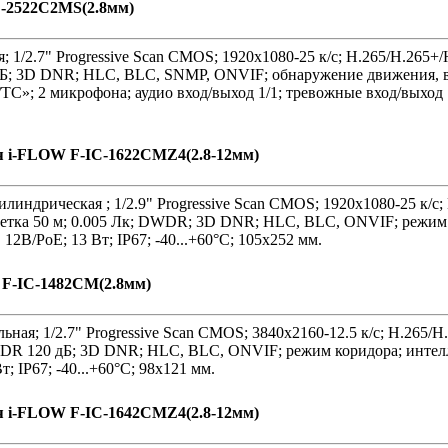
C-2522C2MS(2.8мм)
 1/2.7" Progressive Scan CMOS; 1920х1080-25 к/с; H.265/H.265+
дБ; 3D DNR; HLC, BLC, SNMP, ONVIF; обнаружение движения, вт
С»; 2 микрофона; аудио вход/выход 1/1; тревожные вход/выход 1/
я i-FLOW F-IC-1622CMZ4(2.8-12мм)
линдрическая ; 1/2.9" Progressive Scan CMOS; 1920х1080-25 к/с
ветка 50 м; 0.005 Лк; DWDR; 3D DNR; HLC, BLC, ONVIF; режим 
12В/PoE; 13 Вт; IP67; -40...+60°C; 105х252 мм.
 F-IC-1482CM(2.8мм)
ная; 1/2.7" Progressive Scan CMOS; 3840х2160-12.5 к/с; H.265/
 WDR 120 дБ; 3D DNR; HLC, BLC, ONVIF; режим коридора; интел
; IP67; -40...+60°C; 98х121 мм.
я i-FLOW F-IC-1642CMZ4(2.8-12мм)