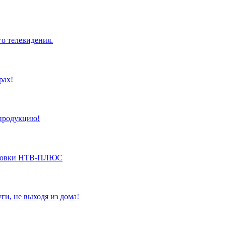
о телевидения.
рах!
 продукцию!
ановки НТВ-ПЛЮС
ги, не выходя из дома!