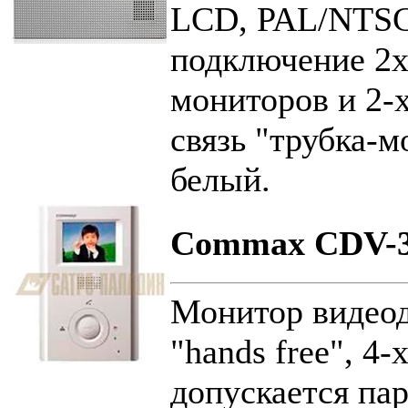
LCD, PAL/NTSC,
подключение 2х
мониторов и 2-
связь "трубка-м
белый.
Commax CDV-3
Монитор видеод
"hands free", 4
допускается па