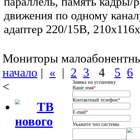
параллель, память кадры/р
движения по одному канал
адаптер 220/15В, 210х116
Мониторы малоабонентные
начало
|
«
|
2
3
4
5
6
Заявка на установку
<
Ваше имя
*
Контактный телефон
*
ТВ
E-mail
*
нового
Укажите тип системы