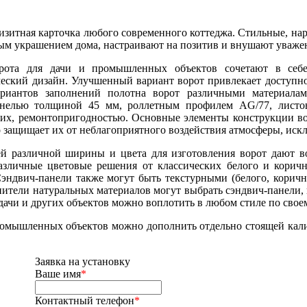
визитная карточка любого современного коттеджа. Стильные, на
м украшением дома, настраивают на позитив и внушают уважен
рота для дачи и промышленных объектов сочетают в себе 
ческий дизайн. Улучшенный вариант ворот привлекает доступно
ариантов заполнений полотна ворот различными материал
панелью толщиной 45 мм, роллетным профилем AG/77, листо
их, ремонтопригодностью. Основные элементы конструкции во
 защищает их от неблагоприятного воздействия атмосферы, иск
й различной ширины и цвета для изготовления ворот дают в
азличные цветовые решения от классических белого и корич
эндвич-панели также могут быть текстурными (белого, коричн
нители натуральных материалов могут выбрать сэндвич-панели,
дачи и других объектов можно воплотить в любом стиле по свое
ромышленных объектов можно дополнить отдельно стоящей кали
Заявка на установку
Ваше имя
*
Контактный телефон
*