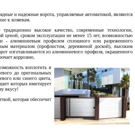
рядные и надежные ворота, управляемые автоматикой, являются
ие к хозяевам.
традиционно высокое качество, современные технологии,
й ценой, сроком эксплуатации не менее 15 лет, возможностью
ами - алюминиевым профилем сплошного или разреженного
вым материалом (профлистом, деревянной доской), высоким
рот изготавливаются из алюминиевого профиля, окрашенного
лючает коррозию.
озможность воплотить в
невого до оригинальных
евого или синего цвета,
 цвет которых имитирует
му вкусу!
ткой, которая обеспечит